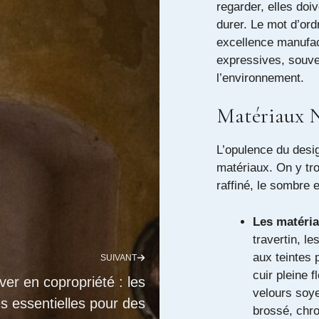
regarder, elles doi
durer. Le mot d’ord
excellence manufact
expressives, souven
l’environnement.
Matériaux N
L’opulence du desig
matériaux. On y tro
raffiné, le sombre 
Les matéri
travertin, le
aux teintes 
SUIVANT
cuir pleine 
er en copropriété : les
velours soye
es essentielles pour des
brossé, chro