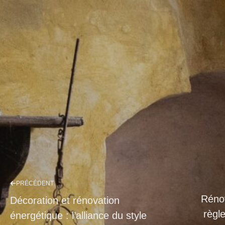
PRÉCÉDENT
Rénov
Décoration et rénovation
règl
énergétique : l’alliance du style