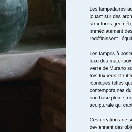
Les lampadaires ado
jouant sur des arc
structures géométr
immédiatement des
redéfinissent l’équ
Les lampes à poser,
luxe des matériaux
verre de Murano sou
fois luxueux et int
iconiques telles que
contemporaines du s
une base pleine, u
sculpturale qui cap
Ces créations ne s
deviennent des obje