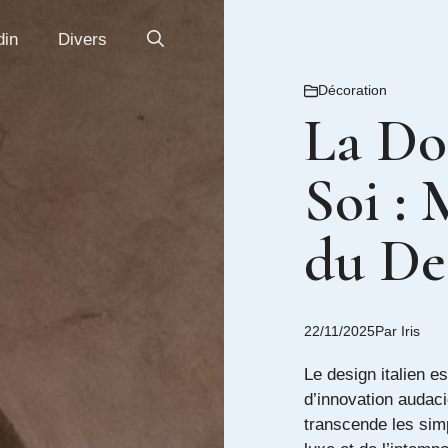
din
Divers
Décoration
La Do
Soi : 
du Des
22/11/2025
Par
Iris
Le design italien e
d’innovation audac
transcende les sim