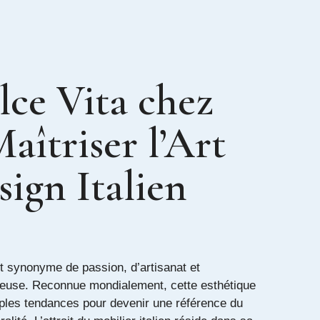
lce Vita chez
Maîtriser l’Art
ign Italien
st synonyme de passion, d’artisanat et
ieuse. Reconnue mondialement, cette esthétique
ples tendances pour devenir une référence du