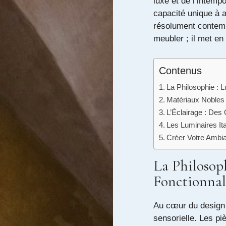
luxe et de l’intempo
capacité unique à al
résolument contemp
meubler ; il met en
Contenus
La Philosophie : L
Matériaux Nobles
L’Éclairage : Des
Les Luminaires It
Créer Votre Ambia
La Philosoph
Fonctionnal
Au cœur du design i
sensorielle. Les pi