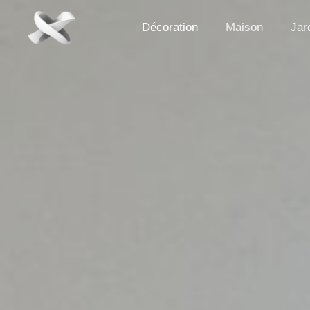
Aller
au
Décoration
Maison
Jar
contenu