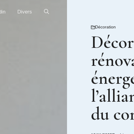
din
Divers
Décoration
Décor
rénov
énergé
l’alli
du co