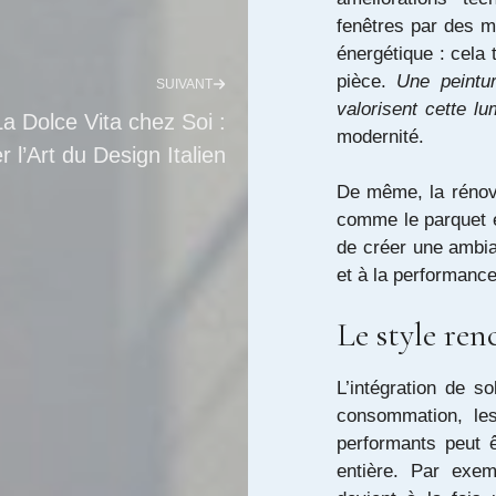
fenêtres par des mo
énergétique : cela 
pièce.
Une peintur
SUIVANT
valorisent cette lu
La Dolce Vita chez Soi :
modernité.
r l’Art du Design Italien
De même, la rénova
comme le parquet e
de créer une ambian
et à la performanc
Le style ren
L’intégration de s
consommation, le
performants peut 
entière. Par exem