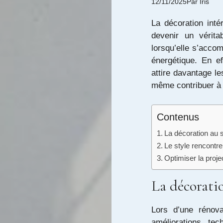
12/11/2025
Par
Iris
La décoration intér
devenir un vérita
lorsqu’elle s’acco
énergétique. En e
attire davantage le
même contribuer à 
Contenus
La décoration au s
Le style rencontre 
Optimiser la proj
La décoratio
Lors d’une rénova
améliorations te