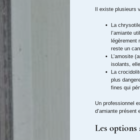
Il existe plusieurs 
La chrysotil
l’amiante ut
légèrement 
reste un ca
L’amosite (a
isolants, el
La crocidoli
plus dangere
fines qui pé
Un professionnel ex
d’amiante présent e
Les options 