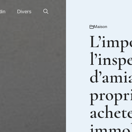
din
Divers
Maison
L’imp
l’insp
d’ami
propri
achet
immob