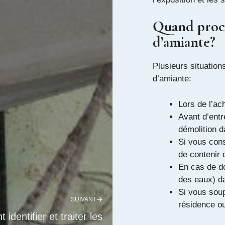
Quand procé
d’amiante?
Plusieurs situations
d’amiante:
Lors de l’ac
Avant d’entr
démolition d
Si vous cons
de contenir 
En cas de d
des eaux) d
Si vous sou
SUIVANT
résidence ou
identifier et traiter les