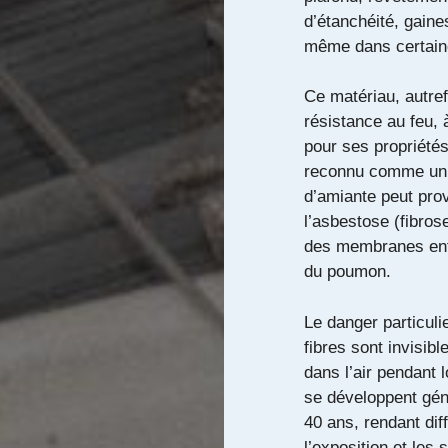
d’étanchéité, gaine
même dans certaine
Ce matériau, autre
résistance au feu, 
pour ses propriétés 
reconnu comme un c
d’amiante peut pro
l’asbestose (fibros
des membranes ent
du poumon.
Le danger particuli
fibres sont invisib
dans l’air pendant 
se développent gén
40 ans, rendant diff
l’exposition et les