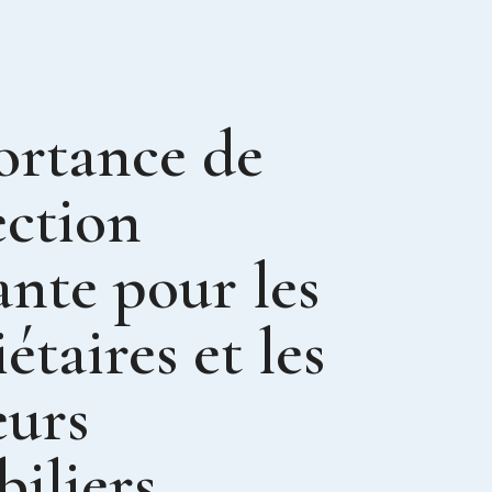
ortance de
ection
ante pour les
étaires et les
eurs
iliers