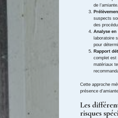
de l’amiante
Prélèvement
suspects son
des procédur
Analyse en 
laboratoire 
pour détermi
Rapport dét
complet est 
matériaux te
recommanda
Cette approche méth
présence d’amiante
Les différen
risques spéc