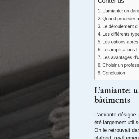
Contenus
L’amiante: un dan
Quand procéder à 
Le déroulement d’
Les différents typ
Les options après 
Les implications f
Les avantages d’u
Choisir un profess
Conclusion
L’amiante: u
bâtiments
L’amiante désigne 
été largement utili
On le retrouvait da
plafond, revêtement