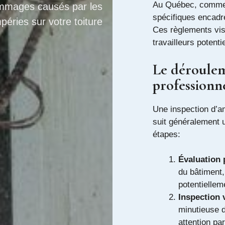
Au Québec, comme d
mmages causés par les
spécifiques encadre
péries sur votre toiture
Ces règlements vis
travailleurs potent
Le déroulem
professionn
Une inspection d’am
suit généralement 
étapes:
Évaluation 
du bâtiment,
potentiellem
Inspection 
minutieuse d
attention pa