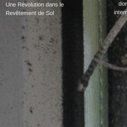
do
Une Révolution dans le
intem
Revêtement de Sol