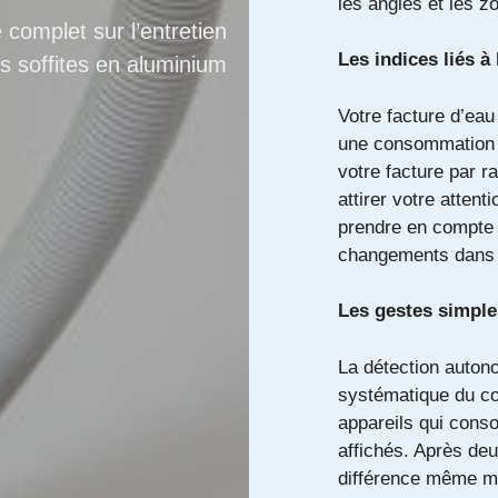
les angles et les z
 complet sur l’entretien
Les indices liés 
s soffites en aluminium
Votre facture d’eau
une consommation 
votre facture par 
attirer votre atten
prendre en compte l
changements dans 
Les gestes simple
La détection auton
systématique du co
appareils qui cons
affichés. Après deu
différence même mi