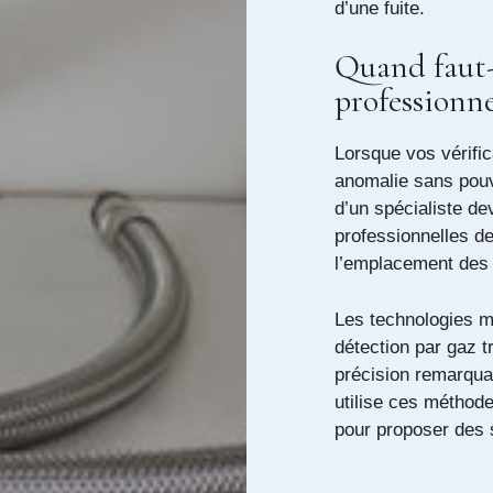
d’une fuite.
Quand faut-i
professionne
Lorsque vos vérifi
anomalie sans pouvo
d’un spécialiste de
professionnelles de
l’emplacement des 
Les technologies 
détection par gaz t
précision remarqua
utilise ces méthode
pour proposer des 