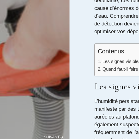
défaillante, ces fu
causé d’énormes dé
d’eau. Comprendre l
de détection devien
optimiser vos dépe
Contenus
Les signes visible
Quand faut-il fair
Les signes v
L’humidité persistan
manifeste par des 
auréoles au plafon
également suspecte
fréquemment de l’a
SUIVANT