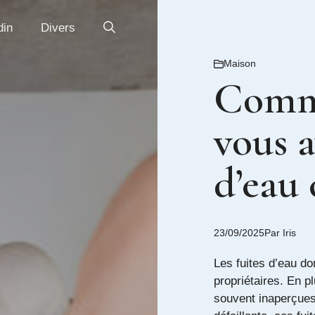
din
Divers
Maison
Comme
vous a
d’eau 
23/09/2025
Par
Iris
Les fuites d’eau d
propriétaires. En pl
souvent inaperçues