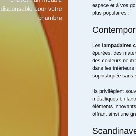
espace et à vos go
ndispensable pour votre
plus populaires :
chambre
Contempor
Les
lampadaires 
épurées, des matér
des couleurs neutr
dans les intérieur
sophistiquée sans 
Ils privilégient so
métalliques brillan
éléments innovants
offrant ainsi une gra
Scandinav