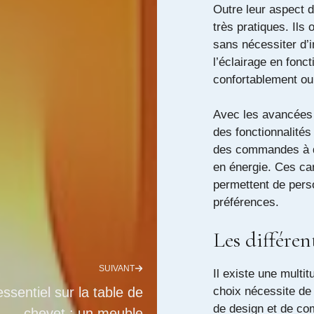
Outre leur aspect 
très pratiques. Ils
sans nécessiter d’
l’éclairage en fonct
confortablement ou
Avec les avancées 
des fonctionnalités
des commandes à 
en énergie. Ces car
permettent de pers
préférences.
Les différen
SUIVANT
Il existe une multi
choix nécessite de
essentiel sur la table de
de design et de co
chevet : un meuble