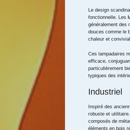
Le design scandina
fonctionnelle. Les
généralement des ma
douces comme le bla
chaleur et convivial
Ces lampadaires me
efficace, conjuguan
particulièrement b
typiques des intéri
Industriel
Inspiré des ancienn
robuste et utilitair
composés de métaux
éléments en bois re