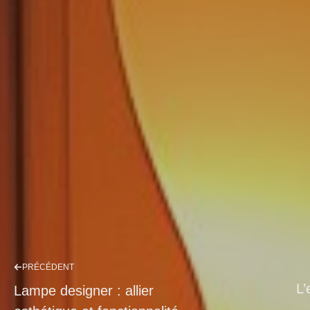
PRÉCÉDENT
L’
Lampe designer : allier