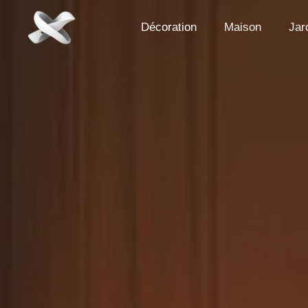
Aller
au
Décoration
Maison
Jar
contenu