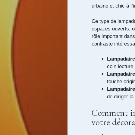
urbaine et chic à l’i
Ce type de lampadai
espaces ouverts, o
rôle important dans
contraste intéress
Lampadaire 
coin lectur
Lampadaire 
touche origi
Lampadaire
de diriger la
Comment int
votre décor