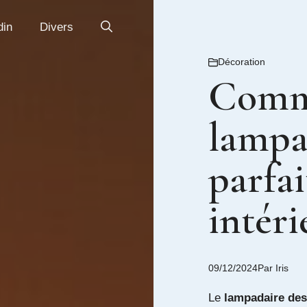
din
Divers
Décoration
Comme
lampa
parfai
intéri
09/12/2024
Par
Iris
Le
lampadaire des